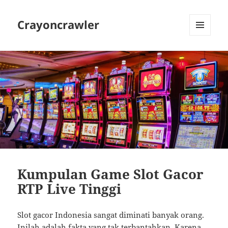
Crayoncrawler
MENU
AND
WIDGETS
Kumpulan Game Slot Gacor
RTP Live Tinggi
Slot gacor Indonesia sangat diminati banyak orang.
Inilah adalah fakta yang tak terbantahkan. Karena