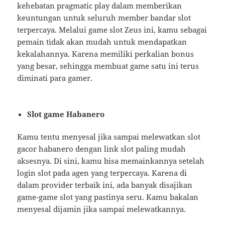
kehebatan pragmatic play dalam memberikan
keuntungan untuk seluruh member bandar slot
terpercaya. Melalui game slot Zeus ini, kamu sebagai
pemain tidak akan mudah untuk mendapatkan
kekalahannya. Karena memiliki perkalian bonus
yang besar, sehingga membuat game satu ini terus
diminati para gamer.
Slot game Habanero
Kamu tentu menyesal jika sampai melewatkan slot
gacor habanero dengan link slot paling mudah
aksesnya. Di sini, kamu bisa memainkannya setelah
login slot pada agen yang terpercaya. Karena di
dalam provider terbaik ini, ada banyak disajikan
game-game slot yang pastinya seru. Kamu bakalan
menyesal dijamin jika sampai melewatkannya.