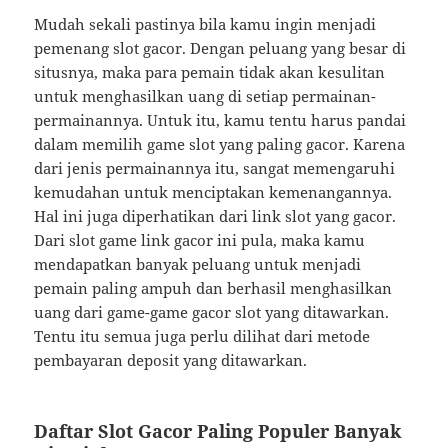
Mudah sekali pastinya bila kamu ingin menjadi
pemenang slot gacor. Dengan peluang yang besar di
situsnya, maka para pemain tidak akan kesulitan
untuk menghasilkan uang di setiap permainan-
permainannya. Untuk itu, kamu tentu harus pandai
dalam memilih game slot yang paling gacor. Karena
dari jenis permainannya itu, sangat memengaruhi
kemudahan untuk menciptakan kemenangannya.
Hal ini juga diperhatikan dari link slot yang gacor.
Dari slot game link gacor ini pula, maka kamu
mendapatkan banyak peluang untuk menjadi
pemain paling ampuh dan berhasil menghasilkan
uang dari game-game gacor slot yang ditawarkan.
Tentu itu semua juga perlu dilihat dari metode
pembayaran deposit yang ditawarkan.
Daftar Slot Gacor Paling Populer Banyak