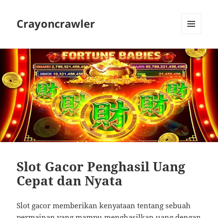
Crayoncrawler
MENU
AND
WIDGETS
Slot Gacor Penghasil Uang
Cepat dan Nyata
Slot gacor memberikan kenyataan tentang sebuah
permainan yang mampu menghasilkan uang dengan